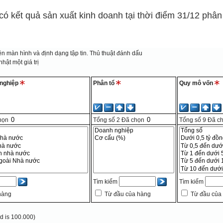
ó kết quả sản xuất kinh doanh tại thời điểm 31/12 phân 
n màn hình và định dạng tập tin.
Thủ thuật đánh dấu
hật một giá trị
 nghiệp
Phân tổ
Quy mô vốn
họn
Tổng số
2
Đã chọn
Tổng số
9
Đã c
Tìm kiếm
Tìm kiếm
hàng
Từ đầu của hàng
Từ đầu của
 is 100.000)