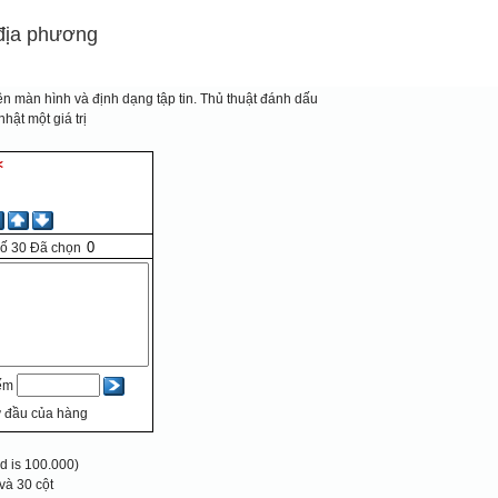
địa phương
n màn hình và định dạng tập tin.
Thủ thuật đánh dấu
hật một giá trị
số
30
Đã chọn
iếm
 đầu của hàng
 is 100.000)
và 30 cột