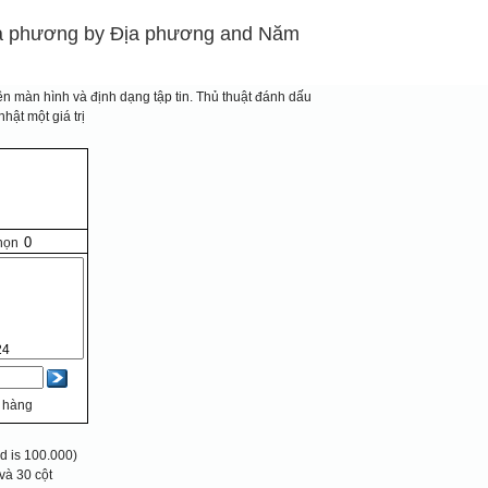
địa phương by Địa phương and Năm
n màn hình và định dạng tập tin.
Thủ thuật đánh dấu
hật một giá trị
họn
 hàng
 is 100.000)
và 30 cột