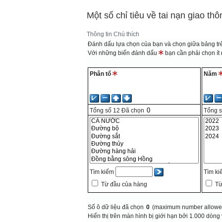
Một số chỉ tiêu về tai nạn giao th
Thông tin
Chú thích
Đánh dấu lựa chọn của bạn và chọn giữa bảng trê
Với những biến đánh dấu
bạn cần phải chọn ít n
Phân tổ
Năm
Tổng số
12
Đã chọn
Tổng 
Tìm kiếm
Tìm k
Từ đầu của hàng
Từ
Số ô dữ liệu đã chọn
0
(maximum number allowed
Hiển thị trên màn hình bị giới hạn bởi 1.000 dòng 