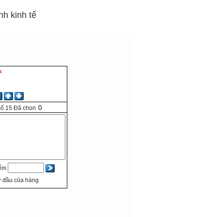
h kinh tế
số
15
Đã chọn
iếm
 đầu của hàng