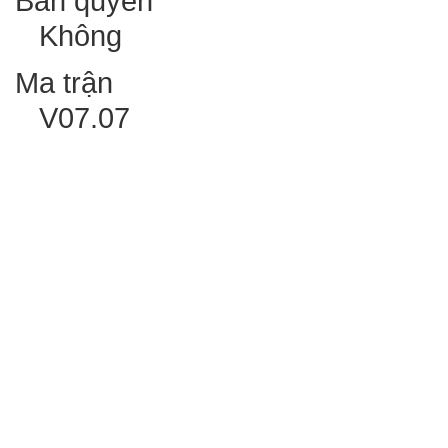
Bản quyền
Không
Ma trận
V07.07