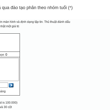
đã qua đào tạo phân theo nhóm tuổi (*)
n màn hình và định dạng tập tin.
Thủ thuật đánh dấu
hật một giá trị
họn
hàng
 is 100.000)
và 30 cột