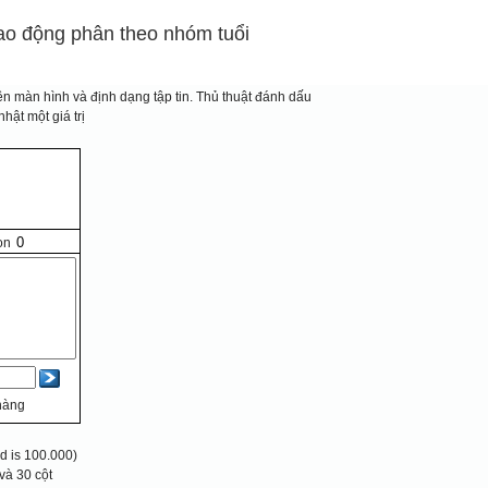
 lao động phân theo nhóm tuổi
n màn hình và định dạng tập tin.
Thủ thuật đánh dấu
hật một giá trị
ọn
hàng
 is 100.000)
và 30 cột