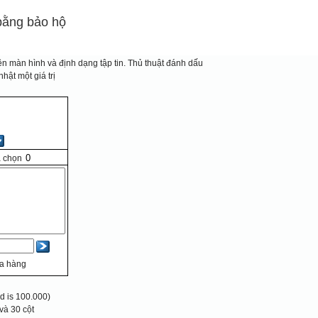
bằng bảo hộ
n màn hình và định dạng tập tin.
Thủ thuật đánh dấu
hật một giá trị
 chọn
ủa hàng
 is 100.000)
và 30 cột