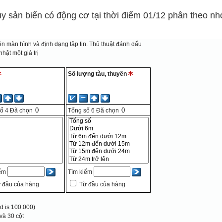
ủy sản biển có động cơ tại thời điểm 01/12 phân theo nh
n màn hình và định dạng tập tin.
Thủ thuật đánh dấu
hật một giá trị
Số lượng tàu, thuyền
số
4
Đã chọn
Tổng số
6
Đã chọn
iếm
Tìm kiếm
 đầu của hàng
Từ đầu của hàng
 is 100.000)
và 30 cột