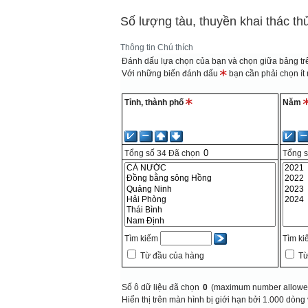
Số lượng tàu, thuyền khai thác th
Thông tin
Chú thích
Đánh dấu lựa chọn của bạn và chọn giữa bảng trê
Với những biến đánh dấu
bạn cần phải chọn ít n
Tỉnh, thành phố
Năm
Tổng số
34
Đã chọn
Tổng 
Tìm kiếm
Tìm k
Từ đầu của hàng
Từ
Số ô dữ liệu đã chọn
0
(maximum number allowed
Hiển thị trên màn hình bị giới hạn bởi 1.000 dòng 