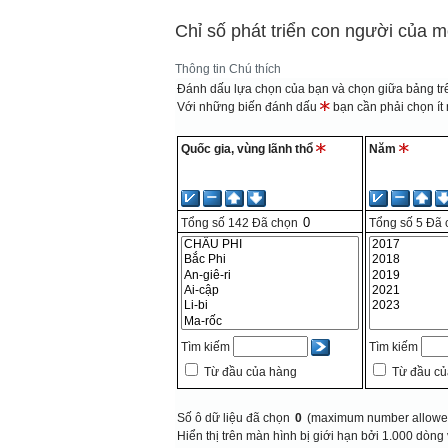
Chỉ số phát triển con người của m
Thông tin
Chú thích
Đánh dấu lựa chọn của bạn và chọn giữa bảng trê
Với những biến đánh dấu
bạn cần phải chọn ít n
Quốc gia, vùng lãnh thổ
Năm
Tổng số
142
Đã chọn
Tổng số
5
Đã 
Tìm kiếm
Tìm kiếm
Từ đầu của hàng
Từ đầu củ
Số ô dữ liệu đã chọn
0
(maximum number allowed
Hiển thị trên màn hình bị giới hạn bởi 1.000 dòng 