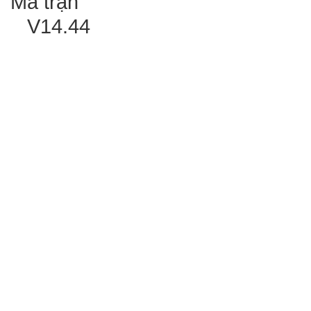
Ma trận
V14.44