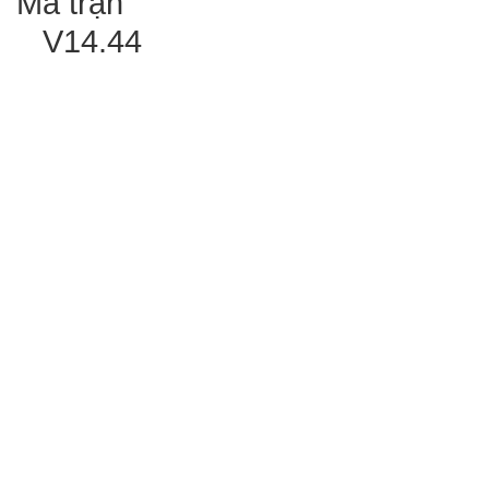
Ma trận
V14.44