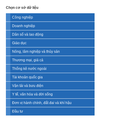
Chọn cơ sở dữ liệu
Công nghiệp
Doanh nghiệp
Dân số và lao động
Giáo dục
Nông, lâm nghiệp và thủy sản
Thương mại, giá cả
Thống kê nước ngoài
Tài khoản quốc gia
Vận tải và bưu điện
Y tế, văn hóa và đời sống
Đơn vị hành chính, đất đai và khí hậu
Đầu tư