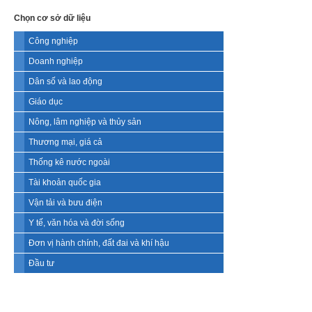
Chọn cơ sở dữ liệu
Công nghiệp
Doanh nghiệp
Dân số và lao động
Giáo dục
Nông, lâm nghiệp và thủy sản
Thương mại, giá cả
Thống kê nước ngoài
Tài khoản quốc gia
Vận tải và bưu điện
Y tế, văn hóa và đời sống
Đơn vị hành chính, đất đai và khí hậu
Đầu tư