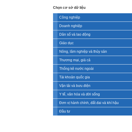
Chọn cơ sở dữ liệu
Công nghiệp
Doanh nghiệp
Dân số và lao động
Giáo dục
Nông, lâm nghiệp và thủy sản
Thương mại, giá cả
Thống kê nước ngoài
Tài khoản quốc gia
Vận tải và bưu điện
Y tế, văn hóa và đời sống
Đơn vị hành chính, đất đai và khí hậu
Đầu tư