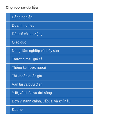
Chọn cơ sở dữ liệu
Công nghiệp
Doanh nghiệp
Dân số và lao động
Giáo dục
Nông, lâm nghiệp và thủy sản
Thương mại, giá cả
Thống kê nước ngoài
Tài khoản quốc gia
Vận tải và bưu điện
Y tế, văn hóa và đời sống
Đơn vị hành chính, đất đai và khí hậu
Đầu tư